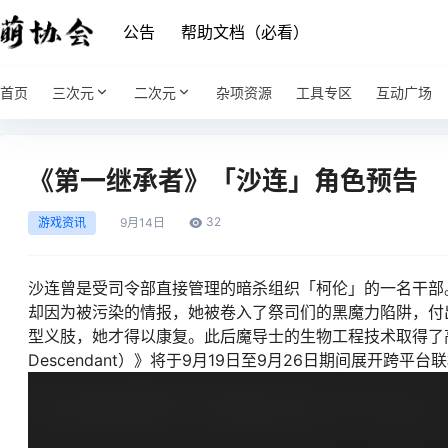
公告
帮助文档（必看）
首页
三次元
二次元
杂项资源
工具专区
互动广场
《第一继承者》「沙连」角色预告
32
游戏资讯
9月
14日
沙连曾是受司令部直接管理的暗杀组织「柯伦」的一名干部
却因为被污染的情报，她被卷入了祭司们的黑魔力陷阱，付
型义肢，她才得以康复。此后魔导士的生物工程技术取得了高度
Descendant）》将于9月19日至9月26日期间展开跨平台