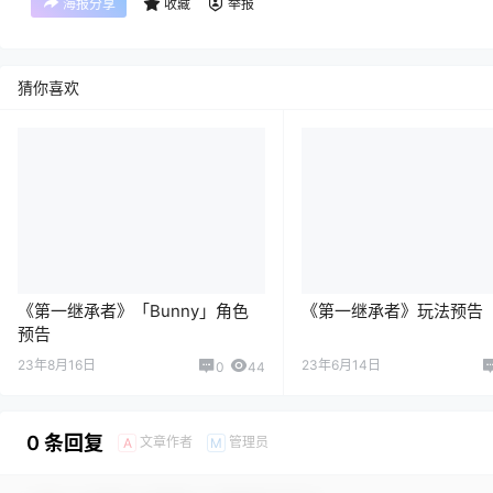
海报分享
收藏
举报
猜你喜欢
《第一继承者》「Bunny」角色
《第一继承者》玩法预告
预告
23年8月16日
23年6月14日
0
44
0 条回复
文章作者
管理员
A
M