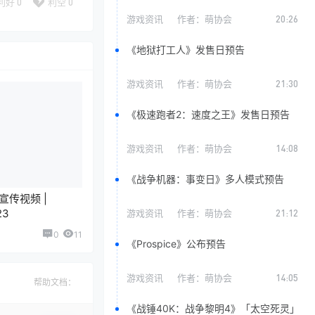
利好
0
利空
0
游戏资讯
作者：
萌协会
20:26
《地狱打工人》发售日预告
游戏资讯
作者：
萌协会
21:30
《极速跑者2：速度之王》发售日预告
游戏资讯
作者：
萌协会
14:08
《战争机器：事变日》多人模式预告
传视频 |
23
游戏资讯
作者：
萌协会
21:12
0
11
《Prospice》公布预告
游戏资讯
作者：
萌协会
14:05
帮助文档：
《战锤40K：战争黎明4》「太空死灵」