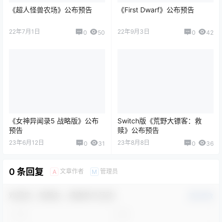
《超人怪兽农场》公布预告
《First Dwarf》公布预告
22年7月1日
22年9月3日
0
50
0
42
《女神异闻录5 战略版》公布
Switch版《荒野大镖客：救
预告
赎》公布预告
23年6月12日
23年8月8日
0
31
0
36
0 条回复
文章作者
管理员
A
M
欢迎您，新朋友，感谢参与互动！
确认修改