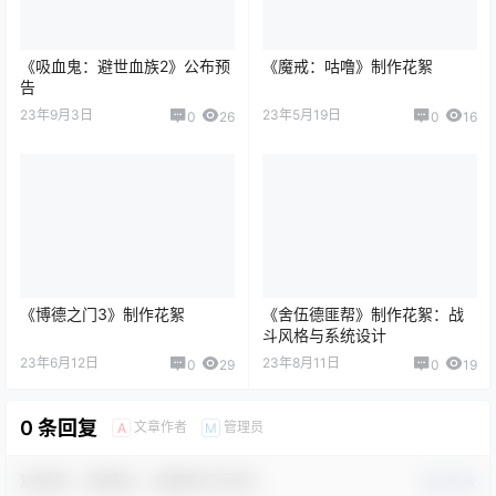
《吸血鬼：避世血族2》公布预
《魔戒：咕噜》制作花絮
告
23年9月3日
23年5月19日
0
26
0
16
《博德之门3》制作花絮
《舍伍德匪帮》制作花絮：战
斗风格与系统设计
23年6月12日
23年8月11日
0
29
0
19
0 条回复
文章作者
管理员
A
M
欢迎您，新朋友，感谢参与互动！
确认修改