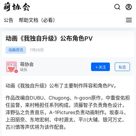
公告
帮助文档（必看）
动画《我独自升级》公布角色PV
动画资讯
7月
05日
萌协会
关注
私信
站长
动画《我独自升级》公布了主要制作阵容和角色PV。
作品改编自DUBU、Chugong、h-goon原作，中重俊佑担
任监督，来村畅担任系列构成，须藤智子负责角色设计，
泽野弘之负责音乐，A-1Pictures负责动画制作。坂泰斗、
上田丽奈、东地宏树、中村源太、平川大辅、银河万丈、
古川慎等声优将为该作配音。