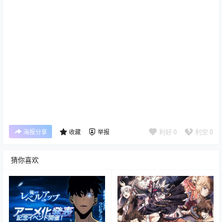
利好
0
利空
0
海报分享
收藏
举报
猜你喜欢