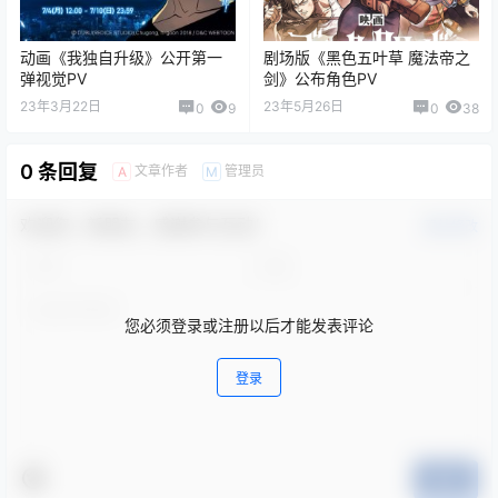
动画《我独自升级》公开第一
剧场版《黑色五叶草 魔法帝之
弹视觉PV
剑》公布角色PV
23年3月22日
23年5月26日
0
9
0
38
0 条回复
文章作者
管理员
A
M
欢迎您，新朋友，感谢参与互动！
确认修改
您必须登录或注册以后才能发表评论
登录
提交