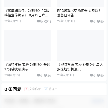
《漫威蜘蛛侠：复刻版》PC版
RPG游戏《交响传奇 复刻版》
特性宣传片公开 8月13日登陆
发售日预告
Steam/Epic
22年7月21日
22年11月11日
0
18
0
50
《密特罗德 究极 复刻版》开场
《密特罗德 究极 复刻版》鸟人
17分钟实机演示
族废墟实机演示
23年2月10日
23年2月11日
0
30
0
50
0 条回复
文章作者
管理员
A
M
欢迎您，新朋友，感谢参与互动！
确认修改