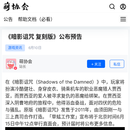
公告
帮助文档（必看）
《暗影诅咒 复刻版》公布预告
游戏资讯
6月
10日
萌协会
关注
私信
站长
在《暗影诅咒（Shadows of the Damned）》中，玩家将
扮演冷酷健壮、身穿皮衣、骑乘机车的职业恶魔猎人贾西
亚，而贾西亚的爱人被寻求复仇的恶魔给绑架。在贾西亚
深入阴曹地府的旅程中，他得浴血奋战，面对四伏的危险
与骚乱。原版《暗影诅咒》发售于2011年，由须田刚一与
三上真司合作打造。「草蜢工作室」宣布将于北京时间6月
15日中午12点举行直面会，预计届时将公布更多信息。