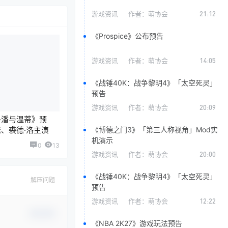
游戏资讯
作者：
萌协会
21:12
《Prospice》公布预告
游戏资讯
作者：
萌协会
14:05
《战锤40K：战争黎明4》「太空死灵」
预告
游戏资讯
作者：
萌协会
20:09
·潘与温蒂》预
森、裘德·洛主演
《博德之门3》「第三人称视角」Mod实
机演示
0
13
游戏资讯
作者：
萌协会
20:00
《战锤40K：战争黎明4》「太空死灵」
解压问题
预告
游戏资讯
作者：
萌协会
12:22
确认修改
《NBA 2K27》游戏玩法预告