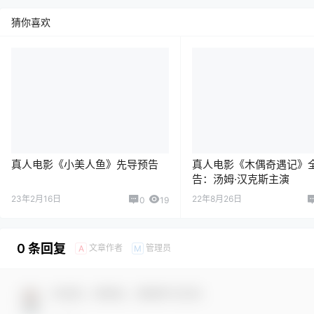
猜你喜欢
真人电影《小美人鱼》先导预告
真人电影《木偶奇遇记》
告：汤姆·汉克斯主演
23年2月16日
22年8月26日
0
19
0 条回复
文章作者
管理员
A
M
欢迎您，新朋友，感谢参与互动！