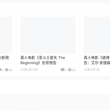
全新预
真人电影《圣斗士星矢 The
真人电影《彼得
Beginning》先导预告
告：艾尔·安德
23年2月15日
23年3月1日
0
46
0
40