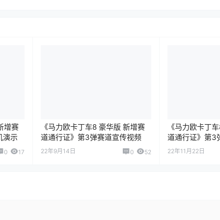
新增赛
《马力欧卡丁车8 豪华版 新增赛
《马力欧卡丁车8
机演示
道通行证》第3弹赛道宣传视频
道通行证》第3
22年9月14日
22年11月22日
0
17
0
52