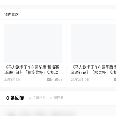
猜你喜欢
《马力欧卡丁车8 豪华版 新增赛
《马力欧卡丁车8 豪华版 
道通行证》「螺旋桨杯」实机演
道通行证》「水果杯」实
示
22年8月5日
23年3月10日
0
74
0 条回复
文章作者
管理员
A
M
欢迎您，新朋友，感谢参与互动！