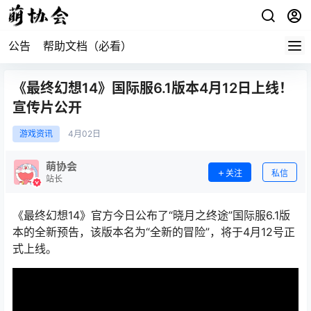
公告
帮助文档（必看）
《最终幻想14》国际服6.1版本4月12日上线！
宣传片公开
游戏资讯
4月
02日
萌协会
关注
私信
站长
《最终幻想14》官方今日公布了“晓月之终途”国际服6.1版
本的全新预告，该版本名为“全新的冒险”，将于4月12号正
式上线。