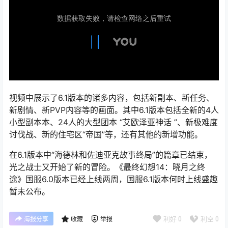
视频中展示了6.1版本的诸多内容，包括新副本、新任务、
新剧情、新PVP内容等的画面。其中6.1版本包括全新的4人
小型副本本、24人的大型团本 “艾欧泽亚神话 ”、新极难度
讨伐战、新的住宅区“帝国”等，还有其他的新增功能。
在6.1版本中“海德林和佐迪亚克故事终局”的篇章已结束，
光之战士又开始了新的冒险。《最终幻想14：晓月之终
途》国服6.0版本已经上线两周，国服6.1版本何时上线盛趣
暂未公布。
利好
0
利空
0
海报分享
收藏
举报