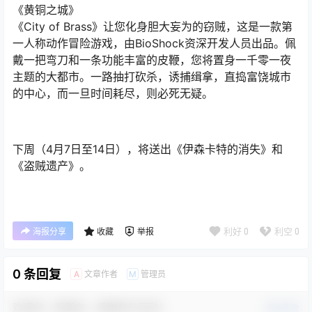
《黄铜之城》
《City of Brass》让您化身胆大妄为的窃贼，这是一款第
一人称动作冒险游戏，由BioShock资深开发人员出品。佩
戴一把弯刀和一条功能丰富的皮鞭，您将置身一千零一夜
主题的大都市。一路抽打砍杀，诱捕缉拿，直捣富饶城市
的中心，而一旦时间耗尽，则必死无疑。
下周（4月7日至14日），将送出《伊森卡特的消失》和
《盗贼遗产》。
利好
0
利空
0
海报分享
收藏
举报
0 条回复
文章作者
管理员
A
M
欢迎您，新朋友，感谢参与互动！
确认修改