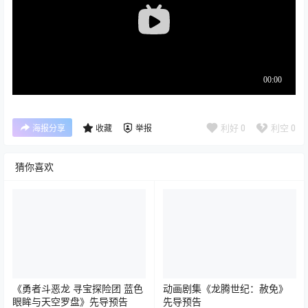
利好
0
利空
0
海报分享
收藏
举报
猜你喜欢
《勇者斗恶龙 寻宝探险团 蓝色
动画剧集《龙腾世纪：赦免》
眼眸与天空罗盘》先导预告
先导预告