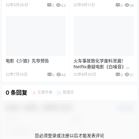
22年5月30日
22年6月11日
0
43
0
58
电影《少狼》先导预告
火车事故致化学废料泄漏！
Netflix悬疑电影《白噪音》先
导预告 威尼斯金狮奖提名！
22年7月25日
22年8月30日
0
46
0
31
0 条回复
文章作者
管理员
A
M
欢迎您，新朋友，感谢参与互动！
确认修改
您必须登录或注册以后才能发表评论