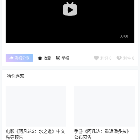
利好
0
利空
0
海报分享
收藏
举报
猜你喜欢
电影《阿凡达2：水之道》中文
手游《阿凡达：重返潘多拉》
先导预告
公布预告