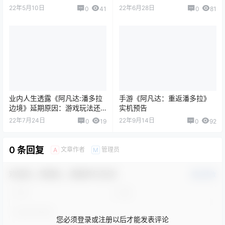
22年5月10日
22年6月28日
0
41
0
81
业内人生透露《阿凡达:潘多拉
手游《阿凡达：重返潘多拉》
边境》延期原因：游戏玩法还
实机预告
有待打磨
22年7月24日
22年9月14日
0
19
0
92
0 条回复
文章作者
管理员
A
M
欢迎您，新朋友，感谢参与互动！
确认修改
您必须登录或注册以后才能发表评论