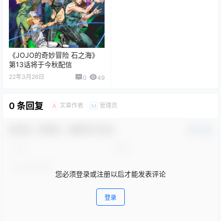
《JOJO的奇妙冒险 石之海》
第13话将于今秋配信
22年3月26日
0
49
0 条回复
文章作者
管理员
A
M
欢迎您，新朋友，感谢参与互动！
确认修改
您必须登录或注册以后才能发表评论
登录